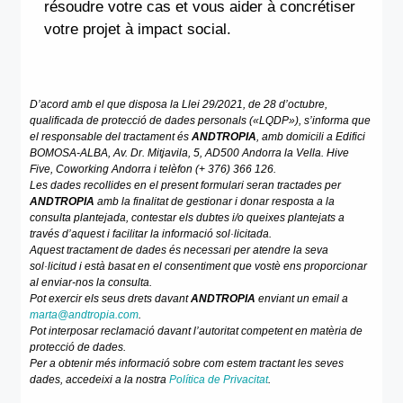
résoudre votre cas et vous aider à concrétiser
votre projet à impact social.
D’acord amb el que disposa la Llei 29/2021, de 28 d’octubre,
Necessàries
qualificada de protecció de dades personals («LQDP»), s’informa que
Aquestes
el responsable del tractament és
ANDTROPIA
, amb domicili a Edifici
galetes no
BOMOSA-ALBA, Av. Dr. Mitjavila, 5, AD500 Andorra la Vella. Hive
són opcionals.
Five, Coworking Andorra i telèfon (+ 376) 366 126.
Són
Les dades recollides en el present formulari seran tractades per
ANDTROPIA
amb la finalitat de gestionar i donar resposta a la
necessàries
consulta plantejada, contestar els dubtes i/o queixes plantejats a
perquè
través d’aquest i facilitar la informació sol·licitada.
funcioni la
Aquest tractament de dades és necessari per atendre la seva
web.
sol·licitud i està basat en el consentiment que vostè ens proporcionar
al enviar-nos la consulta.
Pot exercir els seus drets davant
ANDTROPIA
enviant un email a
marta@andtropia.com
.
Estadístiques
Pot interposar reclamació davant l’autoritat competent en matèria de
Perquè
protecció de dades.
puguem
Per a obtenir més informació sobre com estem tractant les seves
millorar la
dades, accedeixi a la nostra
Política de Privacitat
.
funcionalitat i