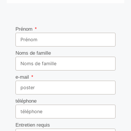
estructura de la
web, en base a
com es fa
servir la web.
Prénom
Experiència
Perquè la
nostra web
Noms de famille
funcioni tan bé
com sigui
possible durant
la teva visita.
e-mail
Si rebutgeu
aquestes
galetes,
algunes
téléphone
funcionalitats
desapareixeran
de la web.
Entretien requis