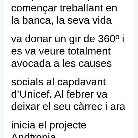
estructura de la
començar treballant en
web, en base a
com es fa
la banca, la seva vida
servir la web.
va donar un gir de 360º i
Experiència
es va veure totalment
Perquè la
nostra web
avocada a les causes
funcioni tan bé
com sigui
possible durant
socials al capdavant
la teva visita.
Si rebutgeu
d’Unicef. Al febrer va
aquestes
galetes,
deixar el seu càrrec i ara
algunes
funcionalitats
desapareixeran
inicia el projecte
de la web.
Andtropia.