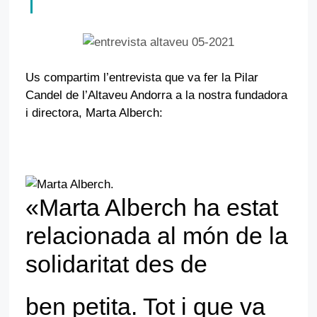
Us compartim l’entrevista que va fer la Pilar
Necessàries
Candel de l’Altaveu Andorra a la nostra fundadora
Aquestes
i directora, Marta Alberch:
galetes no
són opcionals.
Són
.
necessàries
perquè
funcioni la
«Marta Alberch ha estat
web.
relacionada al món de la
Estadístiques
solidaritat des de
Perquè
puguem
millorar la
ben petita. Tot i que va
funcionalitat i